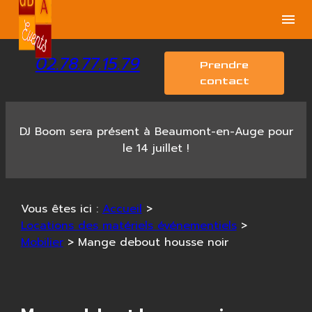
Panneau de gestion des cookies
menu
02.78.77.15.79
Prendre
contact
DJ Boom sera présent à Beaumont-en-Auge pour
le 14 juillet !
Vous êtes ici :
Accueil
>
Locations des matériels événementiels
>
Mobilier
>
Mange debout housse noir