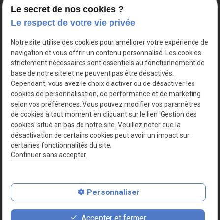
Newsletter
Le secret de nos cookies ?
Le respect de votre vie privée
Notre site utilise des cookies pour améliorer votre expérience de
navigation et vous offrir un contenu personnalisé. Les cookies
strictement nécessaires sont essentiels au fonctionnement de
base de notre site et ne peuvent pas être désactivés.
Cependant, vous avez le choix d'activer ou de désactiver les
cookies de personnalisation, de performance et de marketing
selon vos préférences. Vous pouvez modifier vos paramètres
de cookies à tout moment en cliquant sur le lien 'Gestion des
Mentions légales
cookies' situé en bas de notre site. Veuillez noter que la
Politique de confidentialité
désactivation de certains cookies peut avoir un impact sur
Plan du site
certaines fonctionnalités du site.
Continuer sans accepter
Gestion des cookies
SIRET :
82177997200016
Personnaliser
place
contact_page
phone
Accepter et fermer