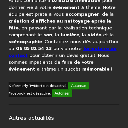
Faites confiance à
DJ BOOM Animation
pour
donner vie à votre
événement
à thème. Notre
équipe est prête à vous
accompagner
, de la
création d'affiches au nettoyage après la
fête
, en passant par la réalisation technique
comprenant le
son
, la
lumière
, la
vidéo
et la
scénographie
. Contactez-nous dès aujourd'hui
au
06 85 82 54 23
ou via notre
formulaire de
contact
pour obtenir un devis gratuit. Nous
sommes impatients de faire de votre
événement
à thème un succès
mémorable
!
X (formerly Twitter) est désactivé.
Autoriser
Facebook est désactivé.
Autoriser
Autres actualités