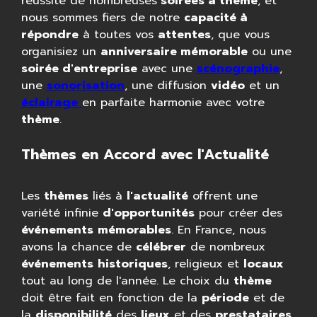
réussite de nombreuses
soirées à thème
, et
nous sommes fiers de notre
capacité à
répondre
à toutes vos
attentes
, que vous
organisiez un
anniversaire mémorable
ou une
soirée d'entreprise
avec une
scénographie
,
une
sonorisation
, une diffusion
vidéo
et un
éclairage
en parfaite harmonie avec votre
thème
.
Thèmes en Accord avec l'Actualité
Les
thèmes
liés à
l'actualité
offrent une
variété infinie
d'opportunités
pour créer des
événements
mémorables
. En France, nous
avons la chance de
célébrer
de nombreux
événements
historiques
, religieux et
locaux
tout au long de l'année. Le choix du
thème
doit être fait en fonction de la
période
et de
la
disponibilité
des
lieux
et des
prestataires
.