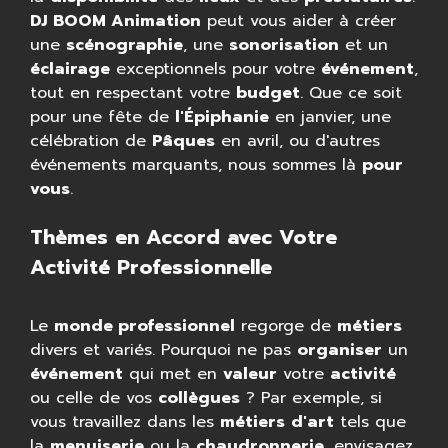
DJ BOOM Animation
peut vous aider à créer
une
scénographie
, une
sonorisation
et un
éclairage
exceptionnels pour votre
événement
,
tout en respectant votre
budget
. Que ce soit
pour une fête de
l'Épiphanie
en janvier, une
célébration de
Pâques
en avril, ou d'autres
événements marquants, nous sommes là
pour
vous
.
Thèmes en Accord avec Votre
Activité Professionnelle
Le
monde professionnel
regorge de
métiers
divers et variés. Pourquoi ne pas
organiser
un
événement
qui met en
valeur
votre
activité
ou celle de vos
collègues
? Par exemple, si
vous travaillez dans les
métiers
d'art
tels que
la
menuiserie
ou la
chaudronnerie
, envisagez