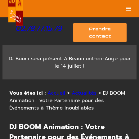
Panneau de gestion des cookies
menu
02.78.77.15.79
Prendre
contact
DJ Boom sera présent à Beaumont-en-Auge pour
le 14 juillet !
Vous êtes ici :
Accueil
>
Actualités
> DJ BOOM
Animation : Votre Partenaire pour des
Événements à Thème Inoubliables
DJ BOOM Animation : Votre
Partenaire pour des Événements à